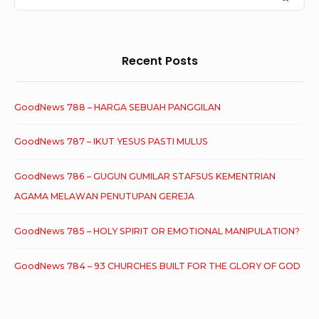
E
e
e
A
R
b
C
a
H
r
a
Recent Posts
c
r
h
W
GoodNews 788 – HARGA SEBUAH PANGGILAN
f
i
o
GoodNews 787 – IKUT YESUS PASTI MULUS
d
r
g
:
GoodNews 786 – GUGUN GUMILAR STAFSUS KEMENTRIAN
e
AGAMA MELAWAN PENUTUPAN GEREJA
t
GoodNews 785 – HOLY SPIRIT OR EMOTIONAL MANIPULATION?
A
r
GoodNews 784 – 93 CHURCHES BUILT FOR THE GLORY OF GOD
e
a