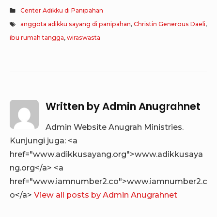
Center Adikku di Panipahan
anggota adikku sayang di panipahan
,
Christin Generous Daeli
,
ibu rumah tangga
,
wiraswasta
Written by
Admin Anugrahnet
Admin Website Anugrah Ministries.
Kunjungi juga: <a
href="www.adikkusayang.org">www.adikkusaya
ng.org</a> <a
href="www.iamnumber2.co">www.iamnumber2.c
o</a>
View all posts by Admin Anugrahnet