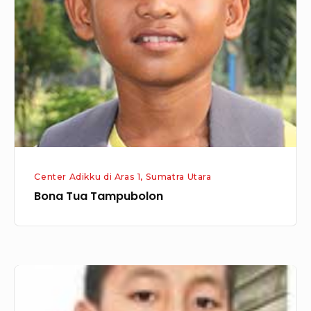
Tampubolon
Center Adikku di Aras 1, Sumatra Utara
Bona Tua Tampubolon
Teo
Filus