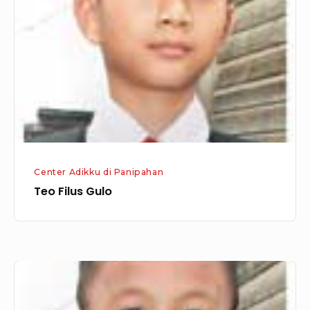
Gulo
Center Adikku di Panipahan
Teo Filus Gulo
Abraham
Agusman
Daeli