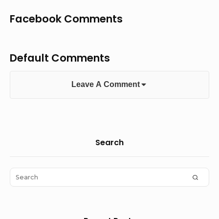
Facebook Comments
Default Comments
Leave A Comment
Sidebar
Search
Widget
Area
Search
SEAR
for: