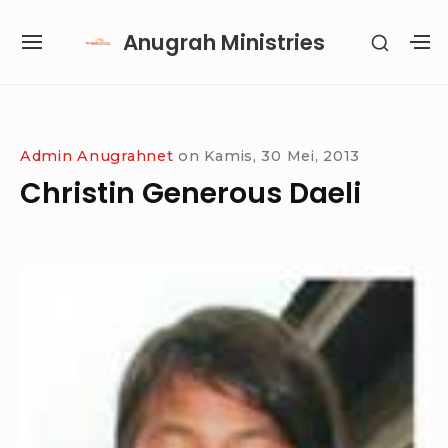
Skip
Anugrah Ministries
SHOW
to
SITE
S
SECON
content
NAVIGATION
S
SIDEB
SI
Site Navigation
SUBMENU
SUBMENU
SUBMENU
SUBMENU
Admin Anugrahnet
on
Kamis, 30 Mei, 2013
Christin Generous Daeli