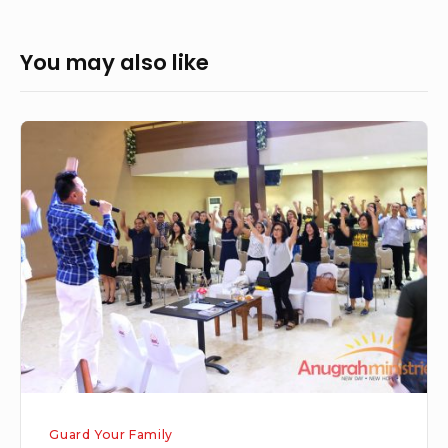
You may also like
Seminar
Guard
Your
Family,
Batam,
5
Agustus
2017
Guard Your Family