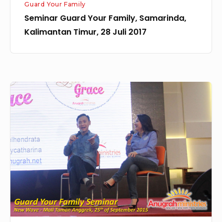
Guard Your Family
Seminar Guard Your Family, Samarinda,
Kalimantan Timur, 28 Juli 2017
Guard
Your
Family
GBI
New
Wave,
Mall
Taman
Anggrek,
Jakarta,