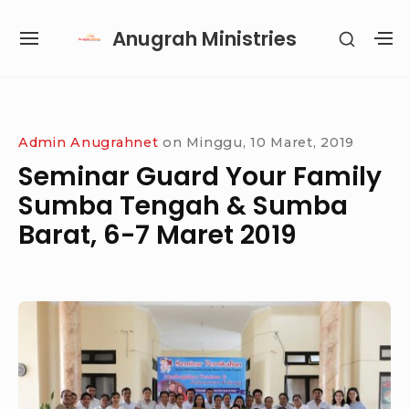
Skip
Anugrah Ministries
SHOW
to
SITE
S
SECON
content
NAVIGATION
S
SIDEB
SI
Site Navigation
SUBMENU
SUBMENU
SUBMENU
Admin Anugrahnet
on
Minggu, 10 Maret, 2019
Seminar Guard Your Family
Sumba Tengah & Sumba
Barat, 6-7 Maret 2019