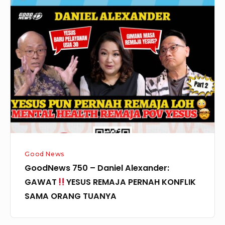
GoodNews
750
–
Daniel
Alexander:
GAWAT
YESUS
REMAJA
PERNAH
KONFLIK
Good News
SAMA
GoodNews 750 – Daniel Alexander:
ORANG
GAWAT
YESUS REMAJA PERNAH KONFLIK
TUANYA
SAMA ORANG TUANYA