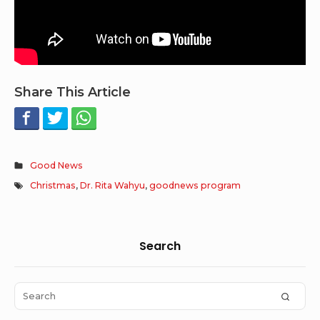
Share This Article
Good News
Christmas
,
Dr. Rita Wahyu
,
goodnews program
Sidebar
Search
Widget
Area
Search
SEAR
for: