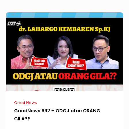
GoodNews
692
–
ODGJ
atau
ORANG
GILA??
Good News
GoodNews 692 – ODGJ atau ORANG
GILA??