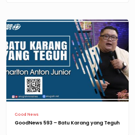
GoodNews
593
–
Batu
Karang
yang
Teguh
Good News
GoodNews 593 – Batu Karang yang Teguh