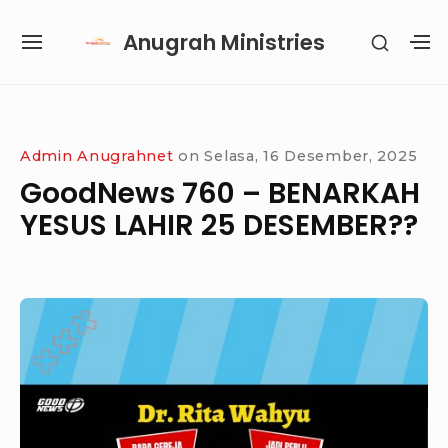
Skip
Anugrah Ministries
SHOW
to
SITE
S
SECON
content
NAVIGATION
S
SIDEB
SI
Site Navigation
SUBMENU
SUBMENU
SUBMENU
Admin Anugrahnet
on
Selasa, 16 Desember, 2025
GoodNews 760 – BENARKAH
YESUS LAHIR 25 DESEMBER??