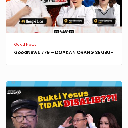
Good News
GoodNews 779 – DOAKAN ORANG SEMBUH
GoodNews
773
–
BUKTI
YESUS
TIDAK