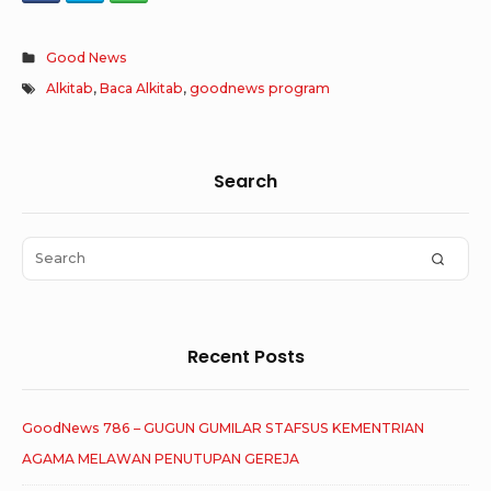
Good News
Alkitab
,
Baca Alkitab
,
goodnews program
Sidebar
Search
Widget
Area
Search
SEAR
for:
Recent Posts
GoodNews 786 – GUGUN GUMILAR STAFSUS KEMENTRIAN
AGAMA MELAWAN PENUTUPAN GEREJA