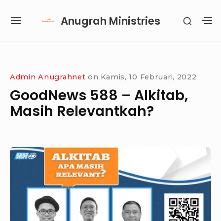
Skip
Anugrah Ministries
SHOW
to
SITE
S
SECON
content
NAVIGATION
S
SIDEB
SI
Site Navigation
SUBMENU
SUBMENU
SUBMENU
Admin Anugrahnet
on
Kamis, 10 Februari, 2022
GoodNews 588 – Alkitab,
Masih Relevantkah?