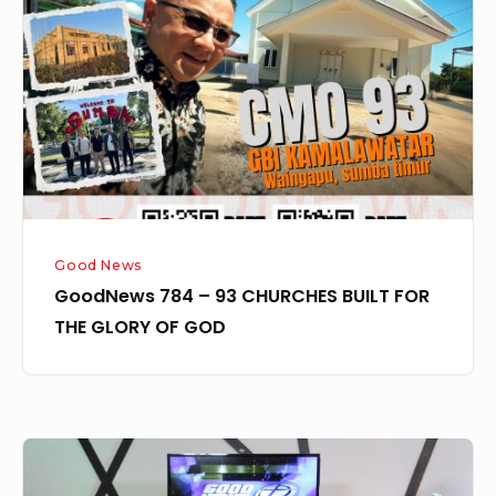
93
CHURCHES
BUILT
FOR
THE
GLORY
OF
GOD
Good News
GoodNews 784 – 93 CHURCHES BUILT FOR
THE GLORY OF GOD
GoodNews
331