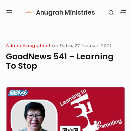
Skip
Anugrah Ministries
SHOW
to
SITE
S
SECON
content
NAVIGATION
S
SIDEB
SI
Site Navigation
SUBMENU
SUBMENU
SUBMENU
Admin Anugrahnet
on
Rabu, 27 Januari, 2021
GoodNews 541 – Learning
To Stop