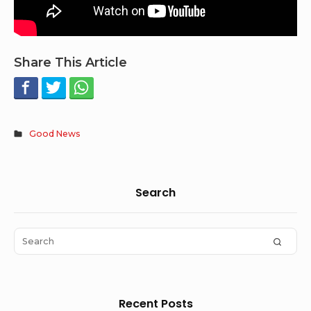
Share This Article
Good News
Sidebar
Search
Widget
Area
Search
SEAR
for:
Recent Posts