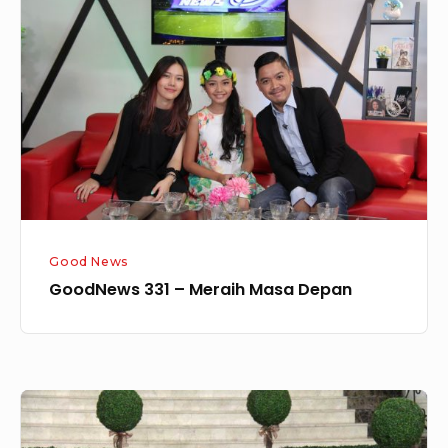
–
Meraih
Masa
Depan
Good News
GoodNews 331 – Meraih Masa Depan
Goodnews
218