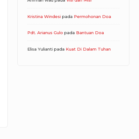
Arifman wau
pada
Visi dan Misi
Kristina Windesi
pada
Permohonan Doa
Pdt. Arianus Gulo
pada
Bantuan Doa
Elisa Yulianti
pada
Kuat Di Dalam Tuhan