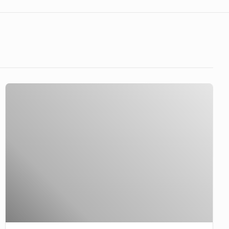
GoodNews
628
–
UTANG
NEGARA
LUNAS
DALAM
SATU
HARI