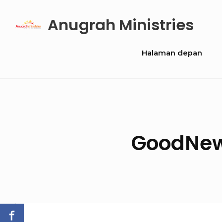
Skip
Anugrah Ministries
to
content
Site
Halaman depan
Navigation
GoodNew