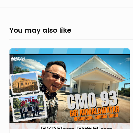
You may also like
GoodNews
784
–
93
CHURCHES
BUILT
FOR
THE
GLORY
OF