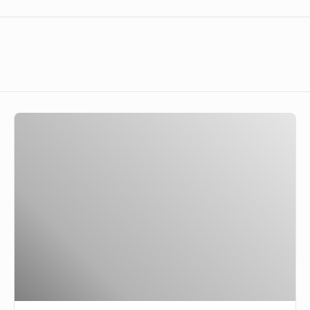
GoodNews
641
–
Mending
Mana
Buta
atau
Impoten?