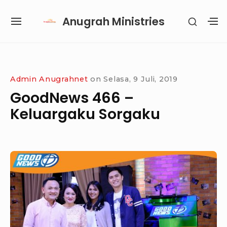
Skip
Anugrah Ministries
SHOW
to
SITE
S
SECON
content
NAVIGATION
S
SIDEB
SI
Site Navigation
SUBMENU
SUBMENU
SUBMENU
Admin Anugrahnet
on
Selasa, 9 Juli, 2019
GoodNews 466 –
Keluargaku Sorgaku