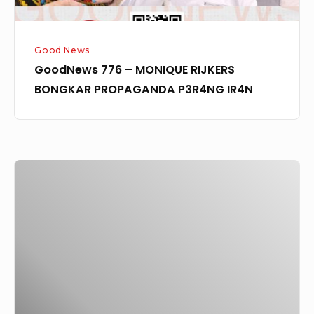
Good News
GoodNews 776 – MONIQUE RIJKERS
BONGKAR PROPAGANDA P3R4NG IR4N
GoodNews
407
–
Hati
Hamba