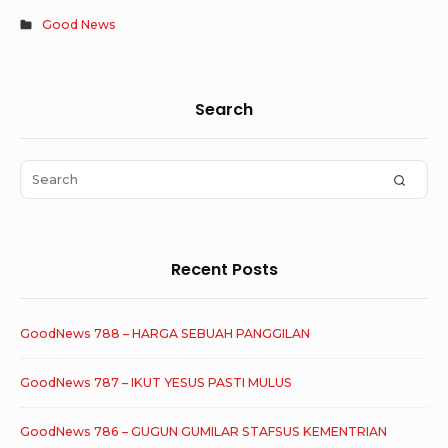
Good News
Sidebar
Search
Widget
Area
Search
SEAR
for:
Recent Posts
GoodNews 788 – HARGA SEBUAH PANGGILAN
GoodNews 787 – IKUT YESUS PASTI MULUS
GoodNews 786 – GUGUN GUMILAR STAFSUS KEMENTRIAN