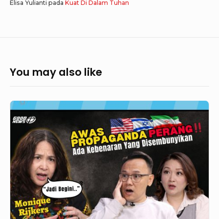
Elisa Yulianti
pada
Kuat Di Dalam Tuhan
You may also like
GoodNews
776
–
MONIQUE
RIJKERS
BONGKAR
PROPAGANDA
P3R4NG
IR4N