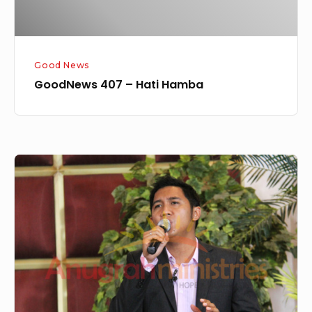
Good News
GoodNews 407 – Hati Hamba
GN
126
–
CINTA