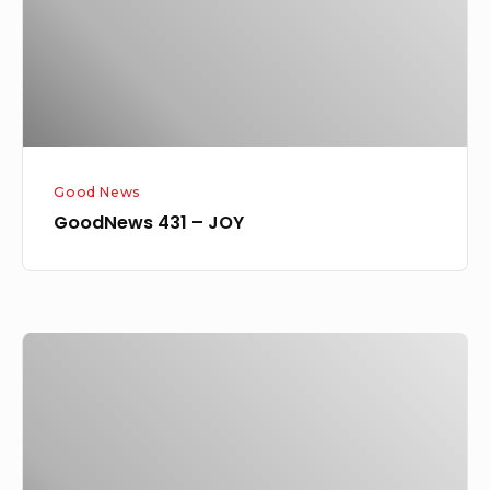
Good News
GoodNews 431 – JOY
GoodNews
402
–
One
Hour