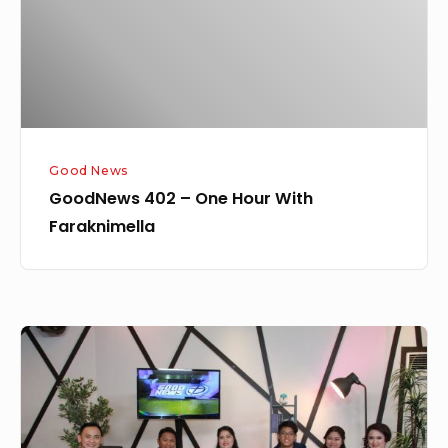
With
Faraknimella
Good News
GoodNews 402 – One Hour With
Faraknimella
GoodNews
326
–
Meresponi