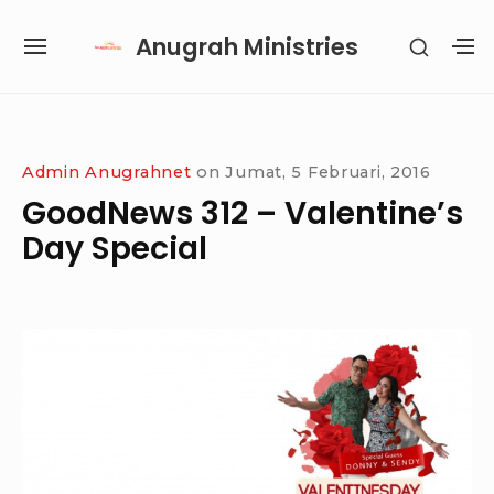
Skip
Anugrah Ministries
SHOW
to
SITE
S
SECON
content
NAVIGATION
S
SIDEB
SI
Site Navigation
SUBMENU
SUBMENU
SUBMENU
Admin Anugrahnet
on
Jumat, 5 Februari, 2016
GoodNews 312 – Valentine’s
Day Special