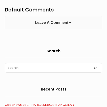
Default Comments
Leave A Comment
Sidebar
Search
Widget
Area
Search
SEAR
for:
Recent Posts
GoodNews 788 – HARGA SEBUAH PANGGILAN