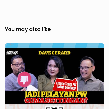
You may also like
GoodNews
683
–
PELAYAN
PW
BS
CUMA
SETTINGAN?