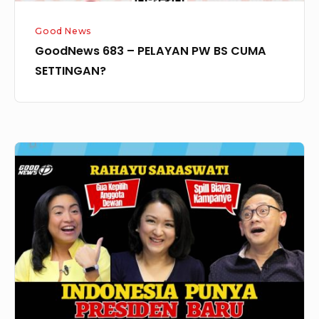
Good News
GoodNews 683 – PELAYAN PW BS CUMA
SETTINGAN?
GoodNews
682
INDONESIA
PUNYA
PRESIDEN
BARU