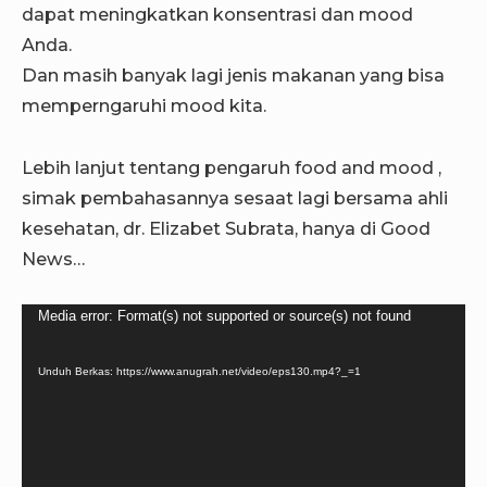
dapat meningkatkan konsentrasi dan mood
Anda.
Dan masih banyak lagi jenis makanan yang bisa
memperngaruhi mood kita.
Lebih lanjut tentang pengaruh food and mood ,
simak pembahasannya sesaat lagi bersama ahli
kesehatan, dr. Elizabet Subrata, hanya di Good
News…
Pemutar
Media error: Format(s) not supported or source(s) not found
Video
Unduh Berkas: https://www.anugrah.net/video/eps130.mp4?_=1