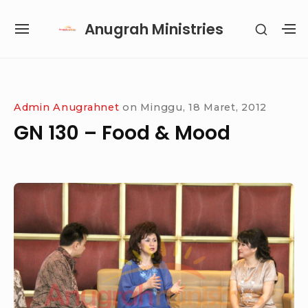
Skip
Anugrah Ministries
SHOW
to
SITE
S
SECON
content
NAVIGATION
S
SIDEB
SI
Site Navigation
SUBMENU
SUBMENU
SUBMENU
Admin Anugrahnet
on
Minggu, 18 Maret, 2012
GN 130 – Food & Mood