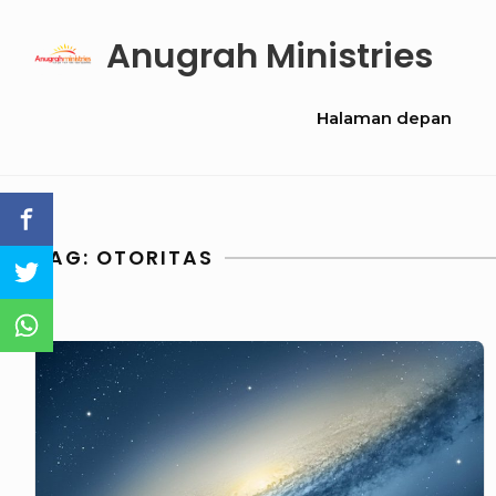
Skip
Anugrah Ministries
to
content
Site
Halaman depan
Navigation
TAG:
OTORITAS
Kuasa
Tuhan