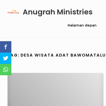
Skip
Anugrah Ministries
to
content
Site
Halaman depan
Navigation
TAG:
DESA WISATA ADAT BAWOMATAL
Field
Trip
Adikku
Sayang
2015