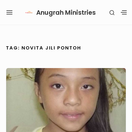
Skip
Anugrah Ministries
SHOW
to
SITE
S
SECON
content
NAVIGATION
S
SIDEB
SI
Site Navigation
SUBMENU
SUBMENU
SUBMENU
TAG:
NOVITA JILI PONTOH
Novita
Jili
Pontoh