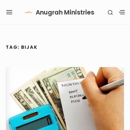
Skip
Anugrah Ministries
SHOW
to
SITE
S
SECON
content
NAVIGATION
S
SIDEB
SI
Site Navigation
SUBMENU
SUBMENU
SUBMENU
TAG:
BIJAK
Kelola
Uangmu
Dengan
Bijak!