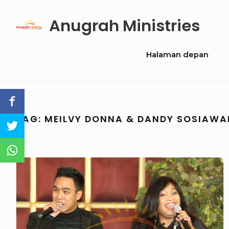
Skip
Anugrah Ministries
to
content
Site
Halaman depan
Navigation
TAG:
MEILVY DONNA & DANDY SOSIAWA
GN
135
–
Suburnya
Negeriku