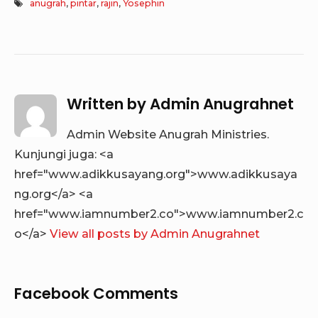
anugrah
,
pintar
,
rajin
,
Yosephin
Written by
Admin Anugrahnet
Admin Website Anugrah Ministries.
Kunjungi juga: <a
href="www.adikkusayang.org">www.adikkusaya
ng.org</a> <a
href="www.iamnumber2.co">www.iamnumber2.c
o</a>
View all posts by Admin Anugrahnet
Facebook Comments