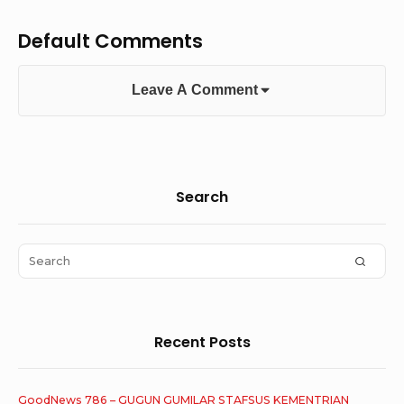
Default Comments
Leave A Comment
Sidebar
Search
Widget
Area
Search
SEAR
for:
Recent Posts
GoodNews 786 – GUGUN GUMILAR STAFSUS KEMENTRIAN