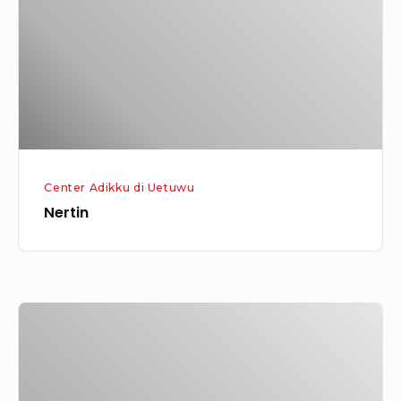
Center Adikku di Uetuwu
Nertin
Maria