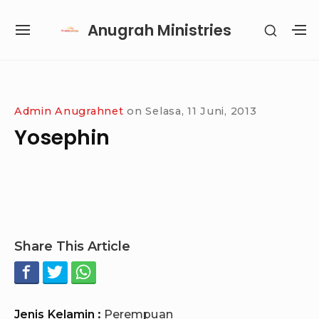
Skip
Anugrah Ministries
SHOW
to
SITE
S
SECON
content
NAVIGATION
S
SIDEB
SI
Site Navigation
SUBMENU
SUBMENU
SUBMENU
SUBMENU
Admin Anugrahnet
on
Selasa, 11 Juni, 2013
Yosephin
Share This Article
Jenis Kelamin :
Perempuan